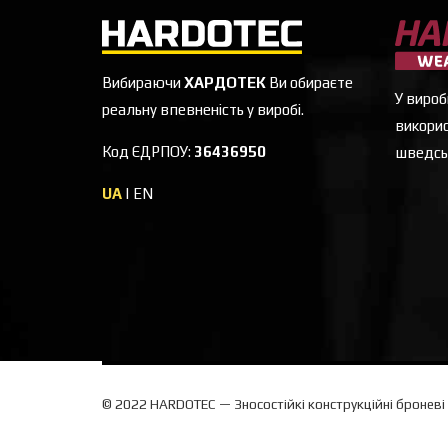
Вибираючи
ХАРДОТЕК
Ви обираєте
У вироб
реальну впевненість у виробі.
викорис
Код ЄДРПОУ:
36436950
шведсь
UA
|
EN
© 2022 HARDOTEC — Зносостійкі конструкційні броневі 