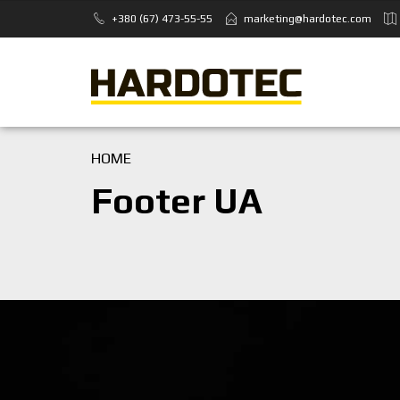
+380 (67) 473-55-55
marketing@hardotec.com
HOME
Footer UA