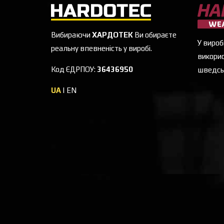
Вибираючи
ХАРДОТЕК
Ви обираєте
У вироб
реальну впевненість у виробі.
викорис
Код ЄДРПОУ:
36436950
шведсь
UA
|
EN