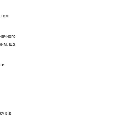
стом
значного
ьним, що
ити
су від