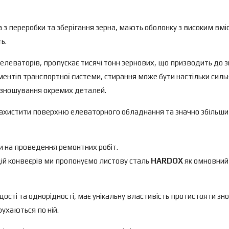
з переробки та зберігання зерна, мають оболонку з високим вмі
ь.
елеваторів, пропускає тисячі тонн зернових, що призводить до 
лементів транспортної системи, стирання може бути настільки сил
е зношування окремих деталей.
 захистити поверхню елеваторного обладнання та значно збільш
и на проведення ремонтних робіт.
цій конвеєрів ми пропонуємо листову сталь
HARDOX
як омновний
ості та однорідності, має унікальну властивість протистояти зно
рухаються по ній.