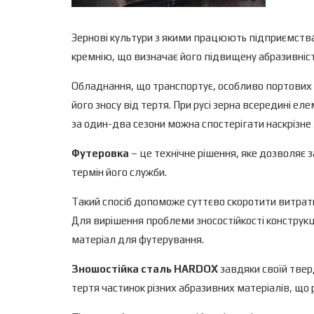
Зернові культури з якими працюють підприємства 
кремнію, що визначає його підвищену абразивніст
Обладнання, що транспортує, особливо портових 
його зносу від тертя. При русі зерна всередині е
за один-два сезони можна спостерігати наскрізн
Футеровка
– це технічне рішення, яке дозволяє
термін його служби.
Такий спосіб допоможе суттєво скоротити витрат
Для вирішення проблеми зносостійкості конструк
матеріал для футерування.
Зношостійка сталь HARDOX
завдяки своїй тверд
тертя частинок різних абразивних матеріалів, що 