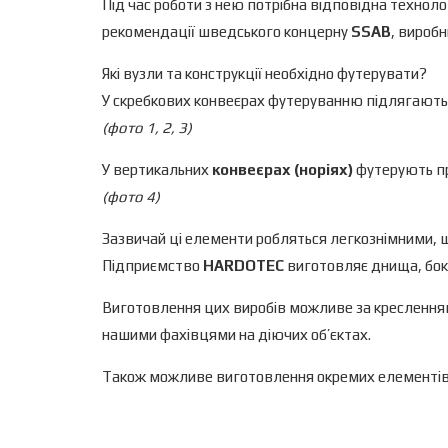
Під час роботи з нею потрібна відповідна техноло
рекомендації шведського концерну
SSAB
, виробн
Які вузли та конструкції необхідно футерувати?
У скребкових конвеєрах футеруванню підлягають
(фото 1, 2, 3)
У вертикальних
конвеєрах (норіях)
футерують пр
(фото 4)
Зазвичай ці елементи робляться легкознімними, 
Підприємство
HARDOTEC
виготовляє днища, бок
Виготовлення цих виробів можливе за кресленн
нашими фахівцями на діючих об’єктах.
Також можливе виготовлення окремих елементів 