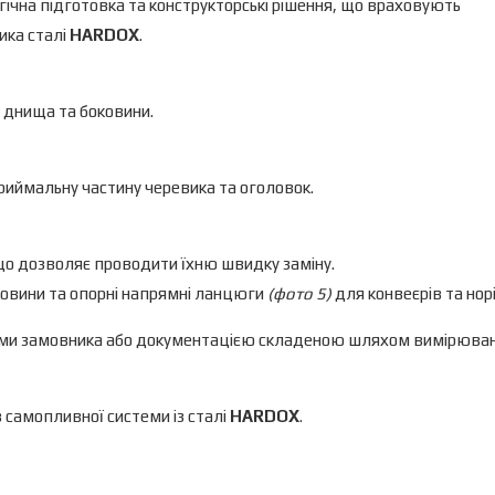
гічна підготовка та конструкторські рішення, що враховують
ика сталі
HARDOX
.
 днища та боковини.
иймальну частину черевика та оголовок.
що дозволяє проводити їхню швидку заміну.
овини та опорні напрямні ланцюги
(фото 5)
для конвеєрів та норі
ями замовника або документацією складеною шляхом вимірюва
самопливної системи із сталі
HARDOX
.