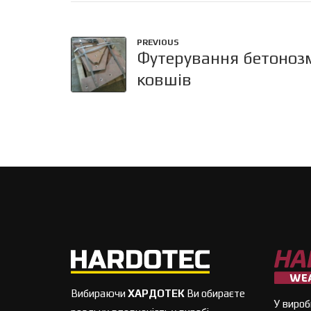
PREVIOUS
Футерування бетонозм
ковшів
Вибираючи
ХАРДОТЕК
Ви обираєте
У вироб